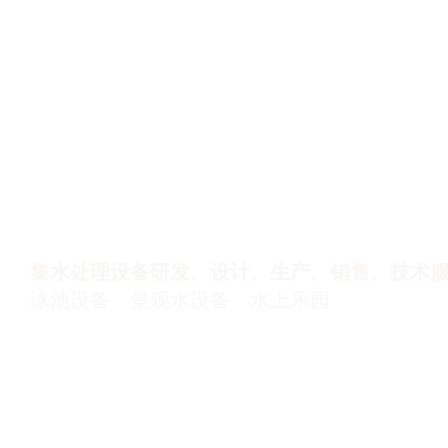
集水处理设备研发、设计、生产、销售、技术
泳池设备
景观水设备
水上乐园
Copyright © 2021-2027 河南沁之源水处理工程有限公司 版权所有
手机：17737606263
厂址：郑州市高新技术开发区
豫ICP备16038955号-3