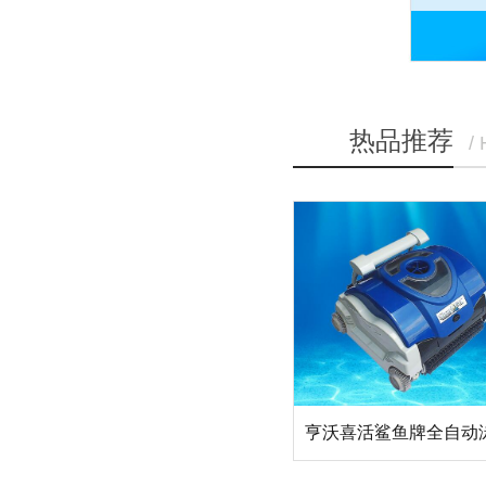
热品推荐
/
亨沃喜活鲨鱼牌全自动